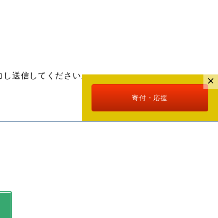
力し送信してください。
寄付・応援
］